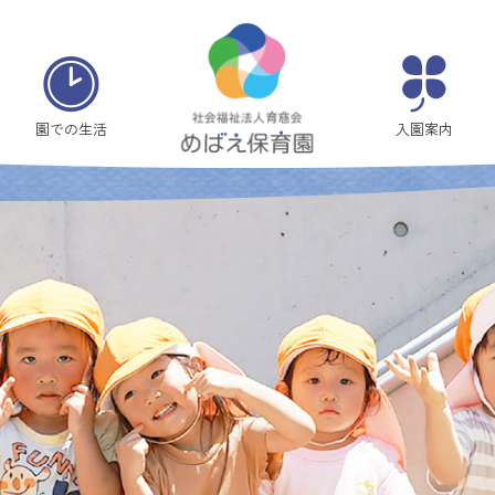
ぐ
る
ん
園での生活
入園案内
ぱ
便
り
６
月
号
|
社
会
福