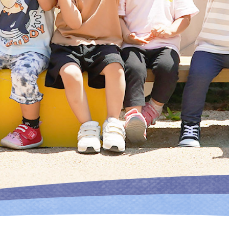
祉
法
人
育
慈
会