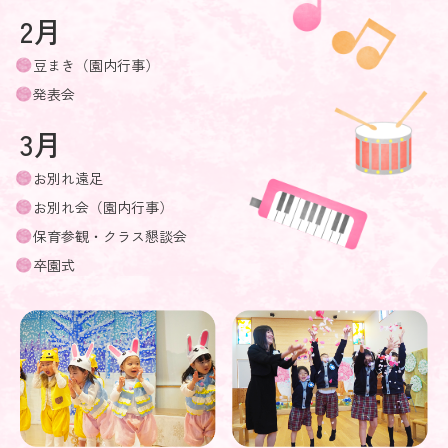
2月
豆まき（園内行事）
発表会
3月
お別れ遠足
お別れ会（園内行事）
保育参観・クラス懇談会
卒園式