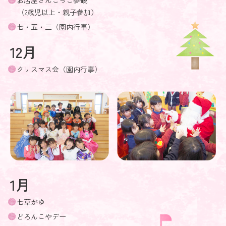
（2歳児以上・親子参加）
七・五・三（園内行事）
12月
クリスマス会（園内行事）
1月
七草がゆ
どろんこやデー