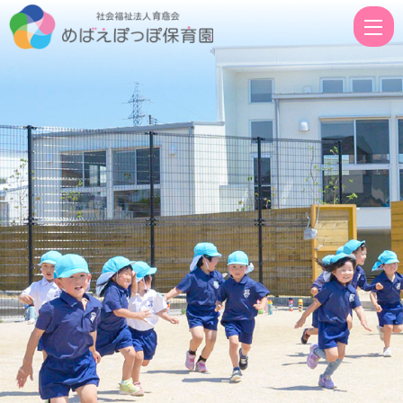
園
で
の
生
活
|
社
会
福
祉
法
人
育
慈