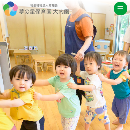
入
園
案
内
|
社
会
福
祉
法
人
育
慈
会